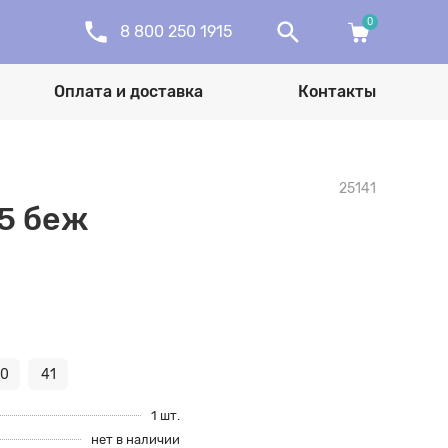
0
8 800 250 1915
Оплата и доставка
Контакты
25141
15 беж
0
41
1 шт.
нет в наличии