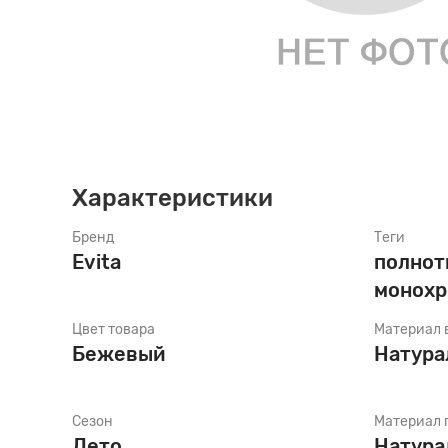
70 den
Подпяточники
playa
nero
Шнурки 
Девочкам
Женский
Мужской
8 den
Полустельки
rosa anti
platino
Шнурки 
Девочкам
Женский
Мужской
Пропитка
playa
Шнурки 
Мальчик
Характеристики
Бренд
Теги
Пяткоудерживатели
Шнурки-
Мальчик
Evita
полнот
монохр
Растяжитель и Очиститель
Мальчика
Цвет товара
Материал 
Бежевый
Натура
Рожки
Мальчика
Сезон
Материал 
Лето
Натура
Салфетки
Мальчика