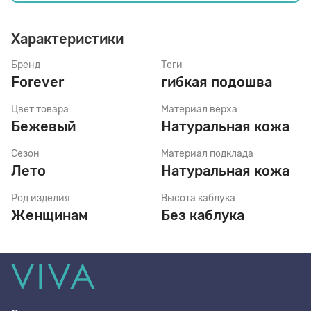
Характеристики
Стельки
Бренд
Теги
Forever
гибкая подошва
Шнурки
Цвет товара
Материал верха
Бежевый
Натуральная кожа
Щетки
Сезон
Материал подклада
Лето
Натуральная кожа
Род изделия
Высота каблука
Женщинам
Без каблука