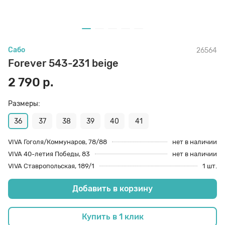
70 den
Подпяточники
Сабо
26564
8 den
Полустельки
Forever 543-231 beige
2 790 р.
Пропитка
Размеры:
Пяткоудерживатели
36
37
38
39
40
41
VIVA Гоголя/Коммунаров, 78/88
нет в наличии
VIVA 40-летия Победы, 83
нет в наличии
Растяжитель и Очиститель
VIVA Ставропольская, 189/1
1 шт.
Добавить в корзину
Рожки
Купить в 1 клик
Салфетки