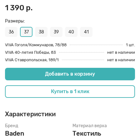
1 390 р.
70 den
Подпяточники
Размеры:
36
37
38
39
40
41
8 den
Полустельки
VIVA Гоголя/Коммунаров, 78/88
1 шт.
VIVA 40-летия Победы, 83
нет в наличии
Пропитка
VIVA Ставропольская, 189/1
нет в наличии
Добавить в корзину
Пяткоудерживатели
Купить в 1 клик
Растяжитель и Очиститель
Характеристики
Рожки
Бренд
Материал верха
Baden
Текстиль
Салфетки