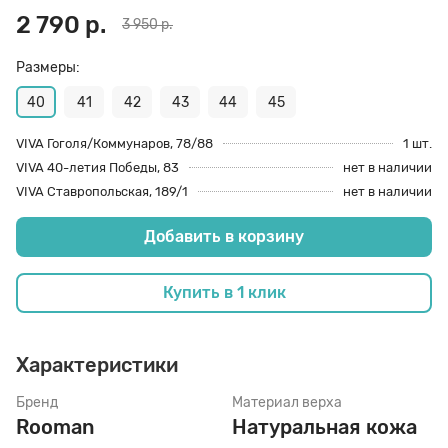
2 790 р.
3 950 р.
70 den
Подпяточники
Размеры:
40
41
42
43
44
45
8 den
Полустельки
VIVA Гоголя/Коммунаров, 78/88
1 шт.
VIVA 40-летия Победы, 83
нет в наличии
Пропитка
VIVA Ставропольская, 189/1
нет в наличии
Добавить в корзину
Пяткоудерживатели
Купить в 1 клик
Растяжитель и Очиститель
Характеристики
Рожки
Бренд
Материал верха
Rooman
Натуральная кожа
Салфетки