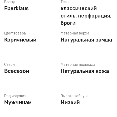
Бренд
Теги
Eberklaus
классический
стиль, перфорация,
Стельки
броги
Цвет товара
Материал верха
Шнурки
Коричневый
Натуральная замша
Щетки
Сезон
Материал подклада
Всесезон
Натуральная кожа
Род изделия
Высота каблука
Мужчинам
Низкий