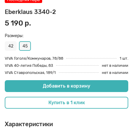
70 den
Подпяточники
Eberklaus 3340-2
5 190 р.
8 den
Полустельки
Размеры:
42
45
Пропитка
VIVA Гоголя/Коммунаров, 78/88
1 шт.
VIVA 40-летия Победы, 83
нет в наличии
Пяткоудерживатели
VIVA Ставропольская, 189/1
нет в наличии
Добавить в корзину
Растяжитель и Очиститель
Купить в 1 клик
Рожки
Характеристики
Салфетки