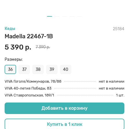
70 den
Подпяточники
Кеды
25184
8 den
Полустельки
Madella 22467-1B
5 390 р.
7 390 р.
Пропитка
Размеры:
Пяткоудерживатели
36
37
38
39
40
VIVA Гоголя/Коммунаров, 78/88
нет в наличии
VIVA 40-летия Победы, 83
нет в наличии
Растяжитель и Очиститель
VIVA Ставропольская, 189/1
1 шт.
Добавить в корзину
Рожки
Купить в 1 клик
Салфетки