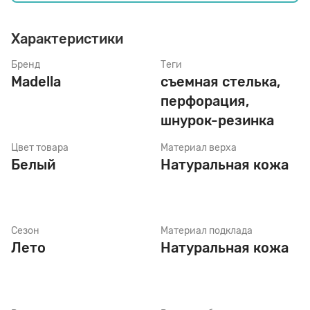
Характеристики
Стельки
Бренд
Теги
Madella
съемная стелька,
Шнурки
перфорация,
шнурок-резинка
Щетки
Цвет товара
Материал верха
Белый
Натуральная кожа
Сезон
Материал подклада
Лето
Натуральная кожа