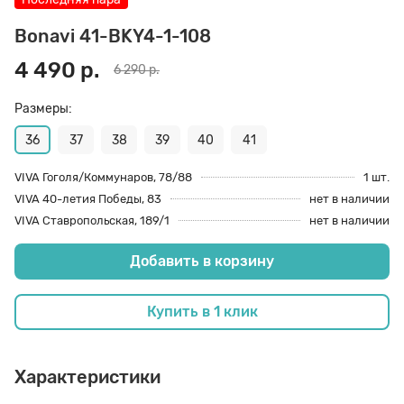
70 den
Подпяточники
Bonavi 41-BKY4-1-108
4 490 р.
6 290 р.
8 den
Полустельки
Размеры:
36
37
38
39
40
41
Пропитка
VIVA Гоголя/Коммунаров, 78/88
1 шт.
VIVA 40-летия Победы, 83
нет в наличии
Пяткоудерживатели
VIVA Ставропольская, 189/1
нет в наличии
Добавить в корзину
Растяжитель и Очиститель
Купить в 1 клик
Рожки
Характеристики
Салфетки