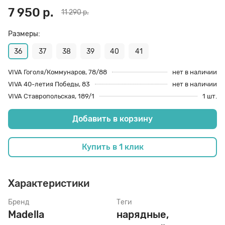
7 950 р.
11 290 р.
70 den
Подпяточники
Размеры:
36
37
38
39
40
41
8 den
Полустельки
VIVA Гоголя/Коммунаров, 78/88
нет в наличии
VIVA 40-летия Победы, 83
нет в наличии
Пропитка
VIVA Ставропольская, 189/1
1 шт.
Добавить в корзину
Пяткоудерживатели
Купить в 1 клик
Растяжитель и Очиститель
Характеристики
Рожки
Бренд
Теги
Madella
нарядные,
Салфетки