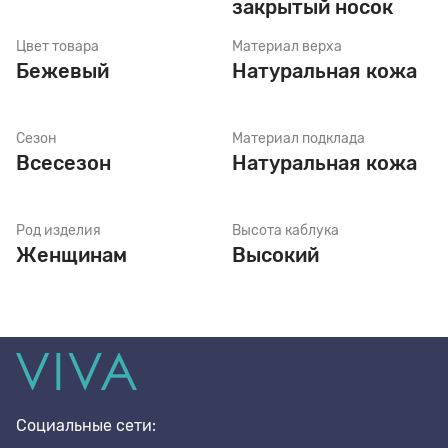
закрытый носок
Цвет товара
Материал верха
Стельки
Бежевый
Натуральная кожа
Шнурки
Сезон
Материал подклада
Всесезон
Натуральная кожа
Щетки
Род изделия
Высота каблука
Женщинам
Высокий
Социальные сети: