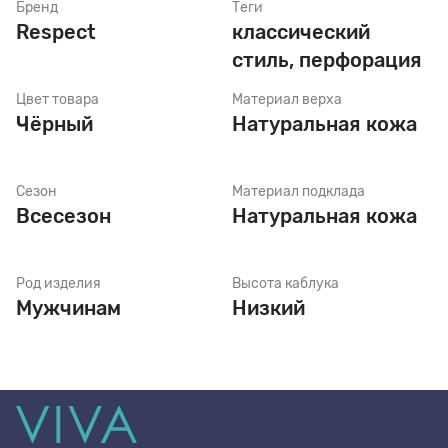
Бренд
Теги
Respect
классический
стиль, перфорация
Стельки
Цвет товара
Материал верха
Чёрный
Натуральная кожа
Шнурки
Сезон
Материал подклада
Щетки
Всесезон
Натуральная кожа
Род изделия
Высота каблука
Мужчинам
Низкий