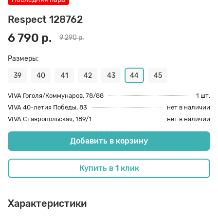
70 den
Подпяточники
Respect 128762
6 790 р.
9 290 р.
8 den
Полустельки
Размеры:
39
40
41
42
43
44
45
Пропитка
VIVA Гоголя/Коммунаров, 78/88
1 шт.
VIVA 40-летия Победы, 83
нет в наличии
Пяткоудерживатели
VIVA Ставропольская, 189/1
нет в наличии
Добавить в корзину
Растяжитель и Очиститель
Купить в 1 клик
Рожки
Характеристики
Салфетки