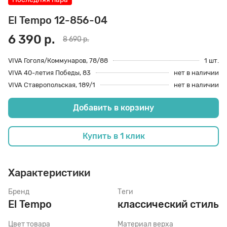
70 den
Подпяточники
El Tempo 12-856-04
6 390 р.
8 690 р.
8 den
Полустельки
VIVA Гоголя/Коммунаров, 78/88
1 шт.
VIVA 40-летия Победы, 83
нет в наличии
VIVA Ставропольская, 189/1
нет в наличии
Пропитка
Добавить в корзину
Пяткоудерживатели
Купить в 1 клик
Растяжитель и Очиститель
Характеристики
Рожки
Бренд
Теги
El Tempo
классический стиль
Цвет товара
Материал верха
Салфетки