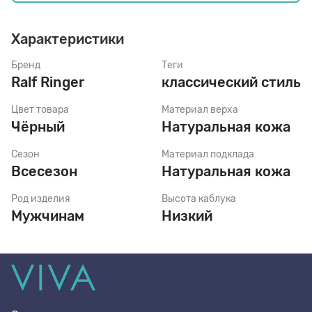
Характеристики
Стельки
Бренд
Теги
Ralf Ringer
классический стиль
Шнурки
Цвет товара
Материал верха
Чёрный
Натуральная кожа
Щетки
Сезон
Материал подклада
Всесезон
Натуральная кожа
Род изделия
Высота каблука
Мужчинам
Низкий