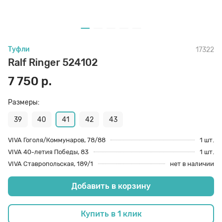
70 den
Подпяточники
Туфли
17322
8 den
Полустельки
Ralf Ringer 524102
7 750 р.
Пропитка
Размеры:
Пяткоудерживатели
39
40
41
42
43
VIVA Гоголя/Коммунаров, 78/88
1 шт.
VIVA 40-летия Победы, 83
1 шт.
Растяжитель и Очиститель
VIVA Ставропольская, 189/1
нет в наличии
Добавить в корзину
Рожки
Купить в 1 клик
Салфетки