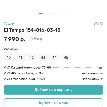
70 den
Подпяточники
Туфли
23431
8 den
Полустельки
El Tempo 154-016-03-15
7 990 р.
10 790 р.
Пропитка
Размеры:
Пяткоудерживатели
40
41
42
43
44
45
VIVA Гоголя/Коммунаров, 78/88
1 шт.
VIVA 40-летия Победы, 83
нет в наличии
Растяжитель и Очиститель
VIVA Ставропольская, 189/1
нет в наличии
Добавить в корзину
Рожки
Купить в 1 клик
Салфетки