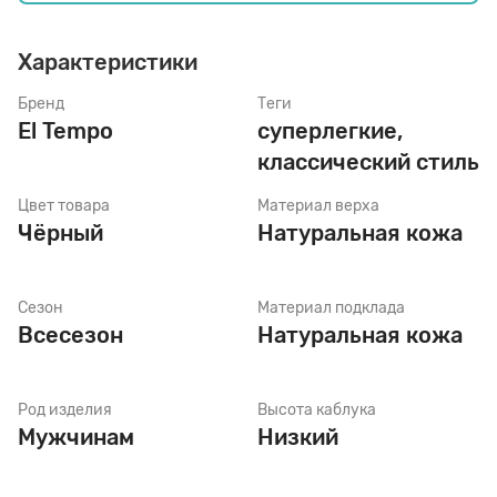
Характеристики
Стельки
Бренд
Теги
El Tempo
суперлегкие,
Шнурки
классический стиль
Цвет товара
Материал верха
Щетки
Чёрный
Натуральная кожа
Сезон
Материал подклада
Всесезон
Натуральная кожа
Род изделия
Высота каблука
Мужчинам
Низкий