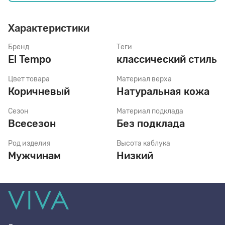
Характеристики
Стельки
Бренд
Теги
El Tempo
классический стиль
Шнурки
Цвет товара
Материал верха
Коричневый
Натуральная кожа
Щетки
Сезон
Материал подклада
Всесезон
Без подклада
Род изделия
Высота каблука
Мужчинам
Низкий