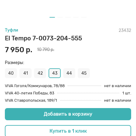
70 den
Подпяточники
Туфли
23432
8 den
Полустельки
El Tempo 7-0073-204-555
7 950 р.
10 790 р.
Пропитка
Размеры:
Пяткоудерживатели
40
41
42
43
44
45
VIVA Гоголя/Коммунаров, 78/88
нет в наличии
VIVA 40-летия Победы, 83
1 шт.
Растяжитель и Очиститель
VIVA Ставропольская, 189/1
нет в наличии
Добавить в корзину
Рожки
Купить в 1 клик
Салфетки