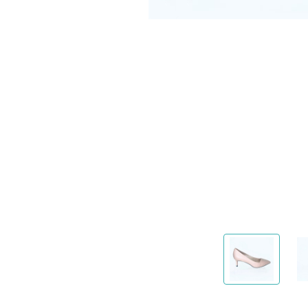
70 den
Подпяточники
playa
nero
Шнурки 
Девочкам
Женский
Мужской
8 den
Полустельки
rosa anti
platino
Шнурки 
Девочкам
Женский
Мужской
Пропитка
playa
Шнурки 
Мальчик
Пяткоудерживатели
Шнурки-
Мальчик
Растяжитель и Очиститель
Мальчика
Рожки
Мальчика
Салфетки
Мальчика