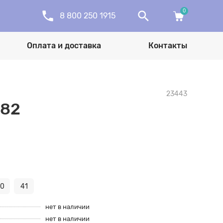
0
8 800 250 1915
Оплата и доставка
Контакты
23443
382
0
41
нет в наличии
нет в наличии