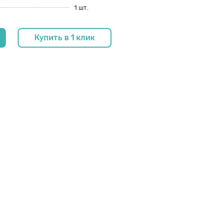
1 шт.
Купить в 1 клик