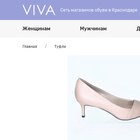
Назад
Назад
Назад
Назад
Назад
Назад
Назад
Назад
Назад
Назад
Назад
Назад
Назад
Назад
Назад
Назад
Назад
Назад
Назад
Назад
Сеть магазинов обуви в Краснодаре
Зонты
Кож.аксессуары
Колготки
Косметика
Обувь
Сумки
Трикотаж
100 den
160 den
20 den
40 den
60 den
70 den
8 den
Стельки
Шнурки
ДЕТИ
Домашня
ЖЕН
МУЖ
Женщинам
Мужчинам
Д
Женские зонты
Ключница женская
100 den
Аэрозоль-краска
ДЕТИ
Женские рюкзаки
Набор носков
nero
nero
blu
caramello
avorio
mosto
playa
Безразме
Шнурки 
Девочкам
Домашнее
Женская 
Мужская 
Главная
Туфли
Женские трости
Ключница мужская
160 den
Воск и крем в банке
Домашняя обувь
Женские сумки
verde for
caramello
daino
viola
Зимние с
Шнурки 
Девочкам
Домашнее
Женская 
Мужская 
Мужские зонты
Портмоне женское
20 den
Губка
ЖЕН
Мужские рюкзаки
daino
fumo
Кожаные 
Шнурки 
Девочка
Домашне
Женская
Мужская
Мужские трости
Портмоне мужское
40 den
Дезодорант
МУЖ
Мужские сумки
mosto
lola
Орто сте
Шнурки 
Девочкам
Домашнее
Женская 
Мужская 
Портмоне+Док мужское
60 den
Крем-краска
Пляжная обувь
nero
natural
Шнурки 
Девочкам
Женские
Мужские