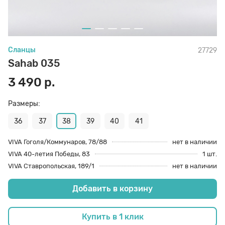
70 den
Подпяточники
Сланцы
27729
8 den
Полустельки
Sahab 035
3 490 р.
Пропитка
Размеры:
Пяткоудерживатели
36
37
38
39
40
41
VIVA Гоголя/Коммунаров, 78/88
нет в наличии
VIVA 40-летия Победы, 83
1 шт.
Растяжитель и Очиститель
VIVA Ставропольская, 189/1
нет в наличии
Добавить в корзину
Рожки
Купить в 1 клик
Салфетки