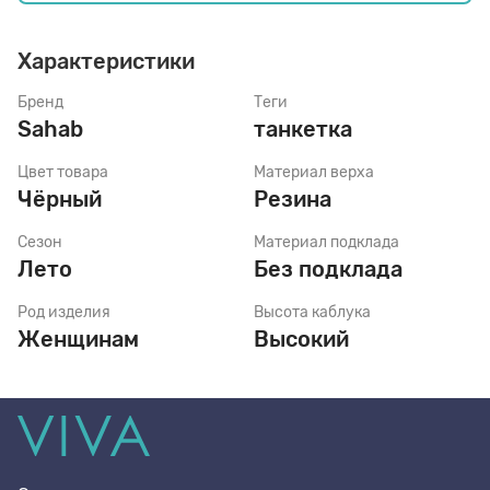
Характеристики
Стельки
Бренд
Теги
Sahab
танкетка
Шнурки
Цвет товара
Материал верха
Чёрный
Резина
Щетки
Сезон
Материал подклада
Лето
Без подклада
Род изделия
Высота каблука
Женщинам
Высокий