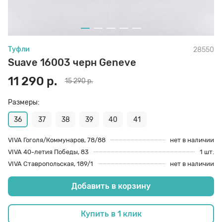
70 den
Подпяточники
Туфли
28550
8 den
Полустельки
Suave 16003 черн Geneve
11 290 р.
15 290 р.
Пропитка
Размеры:
Пяткоудерживатели
36
37
38
39
40
41
VIVA Гоголя/Коммунаров, 78/88
нет в наличии
VIVA 40-летия Победы, 83
1 шт.
Растяжитель и Очиститель
VIVA Ставропольская, 189/1
нет в наличии
Добавить в корзину
Рожки
Купить в 1 клик
Салфетки