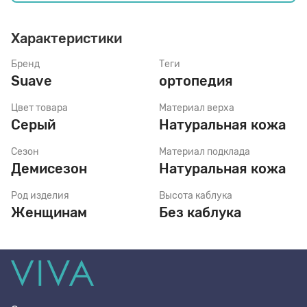
Характеристики
Стельки
Бренд
Теги
Suave
ортопедия
Шнурки
Цвет товара
Материал верха
Серый
Натуральная кожа
Щетки
Сезон
Материал подклада
Демисезон
Натуральная кожа
Род изделия
Высота каблука
Женщинам
Без каблука