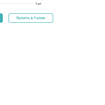
1 шт.
Купить в 1 клик