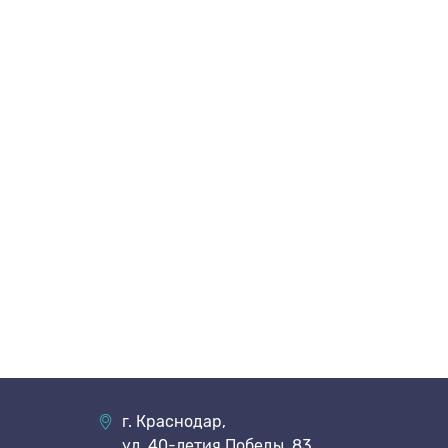
г. Краснодар,
ул. 40-летия Победы, 83