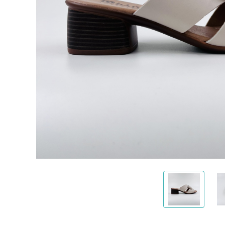
70 den
Подпяточники
playa
nero
Шнурки 
Девочкам
Женский
Мужской
8 den
Полустельки
rosa anti
platino
Шнурки 
Девочкам
Женский
Мужской
Пропитка
playa
Шнурки 
Мальчик
Пяткоудерживатели
Шнурки-
Мальчик
Растяжитель и Очиститель
Мальчика
Рожки
Мальчика
Салфетки
Мальчика