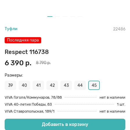
70 den
Подпяточники
Туфли
22486
8 den
Полустельки
Последняя пара
Пропитка
Respect 116738
6 390 р.
8 790 р.
Пяткоудерживатели
Размеры:
39
40
41
42
43
44
45
Растяжитель и Очиститель
VIVA Гоголя/Коммунаров, 78/88
нет в наличии
VIVA 40-летия Победы, 83
1 шт.
Рожки
VIVA Ставропольская, 189/1
нет в наличии
Добавить в корзину
Салфетки