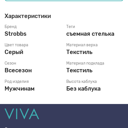
Характеристики
Стельки
Бренд
Теги
Strobbs
съемная стелька
Шнурки
Цвет товара
Материал верха
Серый
Текстиль
Щетки
Сезон
Материал подклада
Всесезон
Текстиль
Род изделия
Высота каблука
Мужчинам
Без каблука