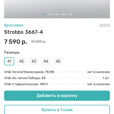
70 den
Подпяточники
Кроссовки
28203
8 den
Полустельки
Strobbs 3667-4
7 590 р.
10 890 р.
Пропитка
Размеры:
Пяткоудерживатели
41
42
43
44
45
VIVA Гоголя/Коммунаров, 78/88
нет в наличии
VIVA 40-летия Победы, 83
1 шт.
Растяжитель и Очиститель
VIVA Ставропольская, 189/1
нет в наличии
Добавить в корзину
Рожки
Купить в 1 клик
Салфетки