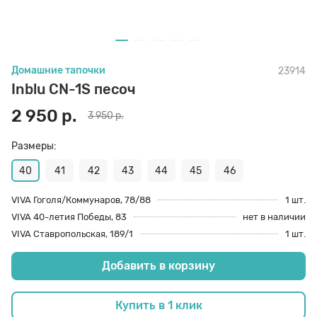
70 den
Подпяточники
Домашние тапочки
23914
8 den
Полустельки
Inblu CN-1S песоч
2 950 р.
3 950 р.
Пропитка
Размеры:
Пяткоудерживатели
40
41
42
43
44
45
46
VIVA Гоголя/Коммунаров, 78/88
1 шт.
VIVA 40-летия Победы, 83
нет в наличии
Растяжитель и Очиститель
VIVA Ставропольская, 189/1
1 шт.
Добавить в корзину
Рожки
Купить в 1 клик
Салфетки