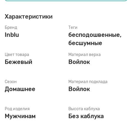
Характеристики
Стельки
Бренд
Теги
Inblu
бесподошвенные,
Шнурки
бесшумные
Цвет товара
Материал верха
Щетки
Бежевый
Войлок
Сезон
Материал подклада
Домашнее
Войлок
Род изделия
Высота каблука
Мужчинам
Без каблука