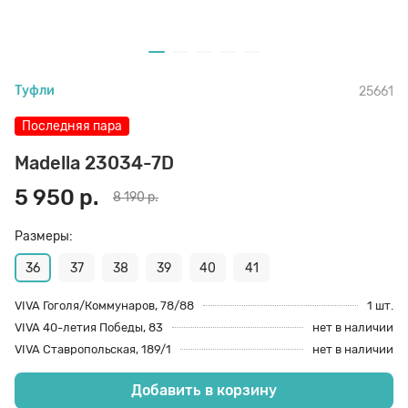
70 den
Подпяточники
Туфли
25661
8 den
Полустельки
Последняя пара
Пропитка
Madella 23034-7D
5 950 р.
8 190 р.
Пяткоудерживатели
Размеры:
36
37
38
39
40
41
Растяжитель и Очиститель
VIVA Гоголя/Коммунаров, 78/88
1 шт.
VIVA 40-летия Победы, 83
нет в наличии
Рожки
VIVA Ставропольская, 189/1
нет в наличии
Добавить в корзину
Салфетки