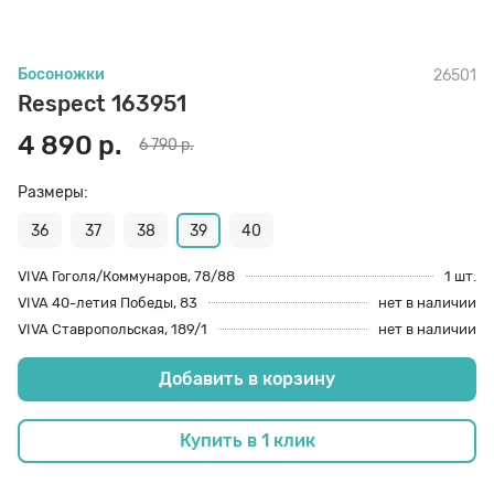
70 den
Подпяточники
Босоножки
26501
Respect 163951
8 den
Полустельки
4 890 р.
6 790 р.
Пропитка
Размеры:
36
37
38
39
40
Пяткоудерживатели
VIVA Гоголя/Коммунаров, 78/88
1 шт.
VIVA 40-летия Победы, 83
нет в наличии
VIVA Ставропольская, 189/1
нет в наличии
Растяжитель и Очиститель
Добавить в корзину
Рожки
Купить в 1 клик
Салфетки