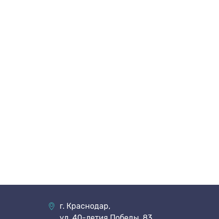
г. Краснодар,
ул. 40-летия Победы, 83