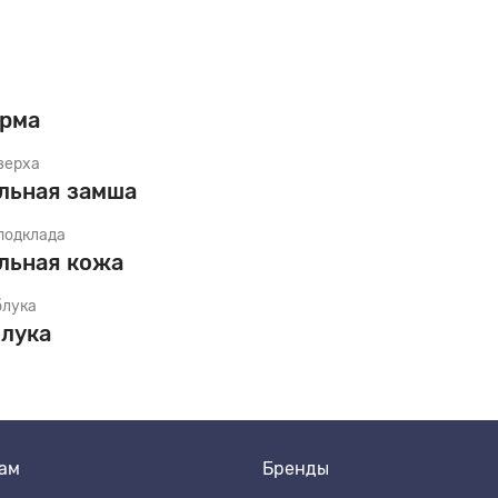
м Спортивная обувь
рма
м Школьная обувь
верха
льная замша
подклада
льная кожа
блука
блука
ам
Бренды