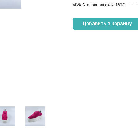
VIVA Ставропольская, 189/1
60
 Спортивная обувь
 Внесезон
 Внесезон
Добавить в корзину
co
75
 Школьная обувь
 Демисезон
 Демисезон
90
ам Деми Туфли
резинки
ам Демисезон
м Зимняя обувь
м Летняя обувь
м Пляжная обувь