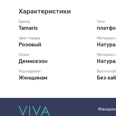
Характеристики
Стельки
Мальчика
Бренд
Теги
Tamaris
платфо
Шнурки
Мальчика
Цвет товара
Материал 
Розовый
Натура
Щетки
Сезон
Материал 
Демисезон
Натура
Род изделия
Высота ка
Женщинам
Без ка
Женщин