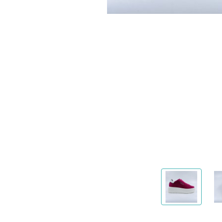
70 den
Подпяточники
playa
nero
Шнурки 
Девочкам
Женский
Мужской
8 den
Полустельки
rosa anti
platino
Шнурки 
Девочкам
Женский
Мужской
Пропитка
playa
Шнурки 
Мальчик
Пяткоудерживатели
Шнурки-
Мальчик
Растяжитель и Очиститель
Мальчика
Рожки
Мальчика
Салфетки
Мальчика