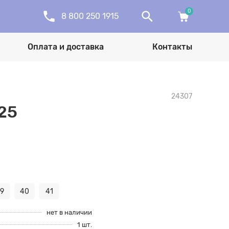
0
8 800 250 1915
Оплата и доставка
Контакты
24307
25
9
40
41
нет в наличии
1 шт.