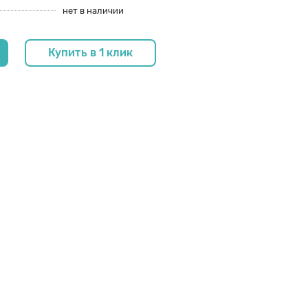
нет в наличии
Купить в 1 клик