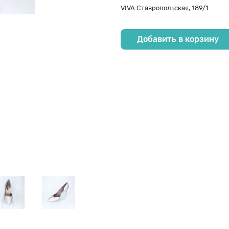
VIVA Ставропольская, 189/1
60
 Спортивная обувь
 Внесезон
 Внесезон
Добавить в корзину
co
75
 Школьная обувь
 Демисезон
 Демисезон
90
ам Деми Туфли
резинки
ам Демисезон
м Зимняя обувь
м Летняя обувь
м Пляжная обувь