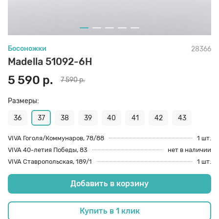
70 den
Подпяточники
Босоножки
28366
8 den
Полустельки
Madella 51092-6H
5 590 р.
7 590 р.
Пропитка
Размеры:
Пяткоудерживатели
36
37
38
39
40
41
42
43
VIVA Гоголя/Коммунаров, 78/88
1 шт.
VIVA 40-летия Победы, 83
нет в наличии
Растяжитель и Очиститель
VIVA Ставропольская, 189/1
1 шт.
Добавить в корзину
Рожки
Купить в 1 клик
Салфетки