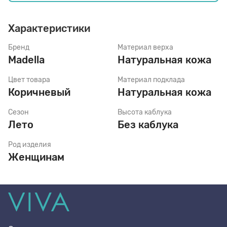
Характеристики
Стельки
Бренд
Материал верха
Madella
Натуральная кожа
Шнурки
Цвет товара
Материал подклада
Коричневый
Натуральная кожа
Щетки
Сезон
Высота каблука
Лето
Без каблука
Род изделия
Женщинам