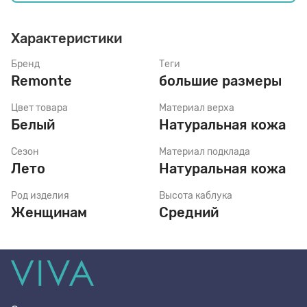
Характеристики
Стельки
Бренд
Теги
Remonte
большие размеры
Шнурки
Цвет товара
Материал верха
Белый
Натуральная кожа
Щетки
Сезон
Материал подклада
Лето
Натуральная кожа
Род изделия
Высота каблука
Женщинам
Средний