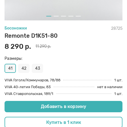
70 den
Подпяточники
Босоножки
28725
8 den
Полустельки
Remonte D1K51-80
8 290 р.
11 290 р.
Пропитка
Размеры:
Пяткоудерживатели
41
42
43
VIVA Гоголя/Коммунаров, 78/88
1 шт.
VIVA 40-летия Победы, 83
нет в наличии
Растяжитель и Очиститель
VIVA Ставропольская, 189/1
1 шт.
Добавить в корзину
Рожки
Купить в 1 клик
Салфетки