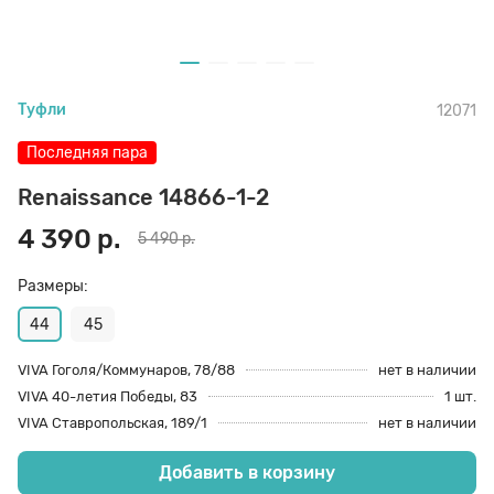
70 den
Подпяточники
Туфли
12071
8 den
Полустельки
Последняя пара
Пропитка
Renaissance 14866-1-2
4 390 р.
5 490 р.
Пяткоудерживатели
Размеры:
44
45
Растяжитель и Очиститель
VIVA Гоголя/Коммунаров, 78/88
нет в наличии
VIVA 40-летия Победы, 83
1 шт.
Рожки
VIVA Ставропольская, 189/1
нет в наличии
Добавить в корзину
Салфетки