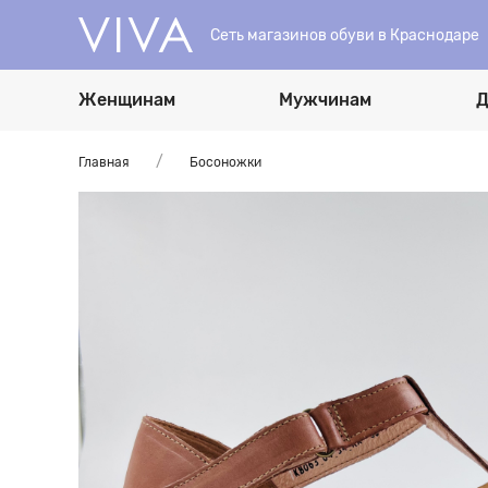
Назад
Назад
Назад
Назад
Назад
Назад
Назад
Назад
Назад
Назад
Назад
Назад
Назад
Назад
Назад
Назад
Назад
Назад
Назад
Назад
Сеть магазинов обуви в Краснодаре
Зонты
Кож.аксессуары
Колготки
Косметика
Обувь
Сумки
Трикотаж
100 den
160 den
20 den
40 den
60 den
70 den
8 den
Стельки
Шнурки
ДЕТИ
Домашня
ЖЕН
МУЖ
Женщинам
Мужчинам
Д
Женские зонты
Ключница женская
100 den
Аэрозоль-краска
ДЕТИ
Женские рюкзаки
Набор носков
nero
nero
blu
caramello
avorio
mosto
playa
Безразме
Шнурки 
Девочкам
Домашнее
Женская 
Мужская 
Главная
Босоножки
Женские трости
Ключница мужская
160 den
Воск и крем в банке
Домашняя обувь
Женские сумки
verde for
caramello
daino
viola
Зимние с
Шнурки 
Девочкам
Домашнее
Женская 
Мужская 
Мужские зонты
Портмоне женское
20 den
Губка
ЖЕН
Мужские рюкзаки
daino
fumo
Кожаные 
Шнурки 
Девочка
Домашне
Женская
Мужская
Мужские трости
Портмоне мужское
40 den
Дезодорант
МУЖ
Мужские сумки
mosto
lola
Орто сте
Шнурки 
Девочкам
Домашнее
Женская 
Мужская 
Портмоне+Док мужское
60 den
Крем-краска
Пляжная обувь
nero
natural
Шнурки 
Девочкам
Женские
Мужские