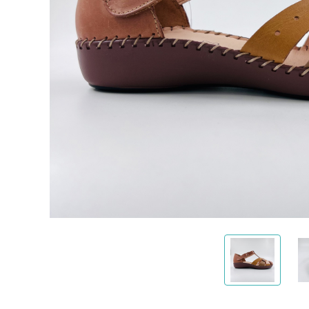
70 den
Подпяточники
playa
nero
Шнурки 
Девочкам
Женский
Мужской
8 den
Полустельки
rosa anti
platino
Шнурки 
Девочкам
Женский
Мужской
Пропитка
playa
Шнурки 
Мальчик
Пяткоудерживатели
Шнурки-
Мальчик
Растяжитель и Очиститель
Мальчика
Рожки
Мальчика
Салфетки
Мальчика