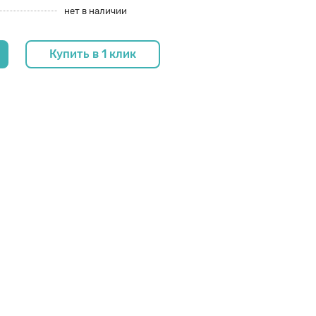
нет в наличии
Купить в 1 клик