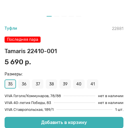
70 den
Подпяточники
Туфли
22881
8 den
Полустельки
Последняя пара
Пропитка
Tamaris 22410-001
5 690 р.
Пяткоудерживатели
Размеры:
35
36
37
38
39
40
41
Растяжитель и Очиститель
VIVA Гоголя/Коммунаров, 78/88
нет в наличии
VIVA 40-летия Победы, 83
нет в наличии
Рожки
VIVA Ставропольская, 189/1
1 шт.
Добавить в корзину
Салфетки