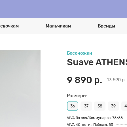
я обувь
евочкам
Мальчикам
Бренды
рные стельки
100
 Летняя обувь
: девочкам
Зимняя обувь
Зимняя обувь
Босоножки
Suave ATHEN
esta
тельки размер
120
 Деми Туфли
: женские тапочки
Летняя обувь
летняя обувь
9 890 р.
стельки размер
150
м Демисезон
е: мальчикам
 Пляжная обувь
 Пляжная обувь
13 590 р.
Размеры:
льки
180
 Зимняя обувь
: мужские тапочки
Спортивная обувь
Спортивная обувь
36
37
38
39
4
45
 Пляжная обувь
 Деми Туфли
 Деми Туфли
VIVA Гоголя/Коммунаров, 78/88
VIVA 40-летия Победы, 83