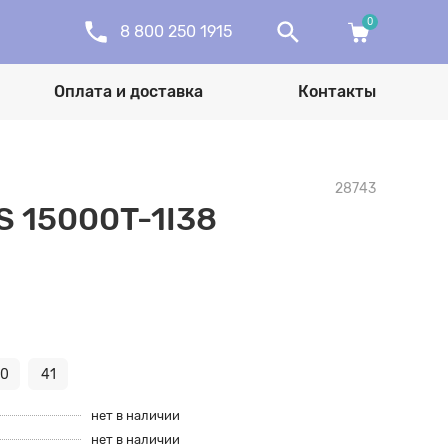
0
8 800 250 1915
Оплата и доставка
Контакты
28743
S 15000T-1I38
0
41
нет в наличии
нет в наличии