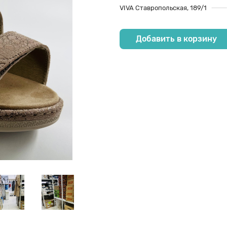
VIVA Ставропольская, 189/1
60
 Спортивная обувь
 Внесезон
 Внесезон
Добавить в корзину
co
75
 Школьная обувь
 Демисезон
 Демисезон
90
ам Деми Туфли
резинки
ам Демисезон
м Зимняя обувь
м Летняя обувь
м Пляжная обувь