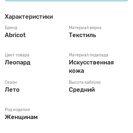
Характеристики
Стельки
Бренд
Материал верха
Abricot
Текстиль
Шнурки
Цвет товара
Материал подклада
Щетки
Леопард
Искусственная
кожа
Сезон
Высота каблука
Лето
Средний
Род изделия
Женщинам