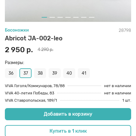
70 den
Подпяточники
Босоножки
28798
8 den
Полустельки
Abricot JA-002-leo
2 950 р.
4 290 р.
Пропитка
Размеры:
Пяткоудерживатели
36
37
38
39
40
41
VIVA Гоголя/Коммунаров, 78/88
нет в наличии
VIVA 40-летия Победы, 83
нет в наличии
Растяжитель и Очиститель
VIVA Ставропольская, 189/1
1 шт.
Добавить в корзину
Рожки
Купить в 1 клик
Салфетки