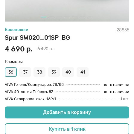
70 den
Подпяточники
Босоножки
28855
8 den
Полустельки
Spur SW020_01SP-BG
4 690 р.
6 490 р.
Пропитка
Размеры:
Пяткоудерживатели
36
37
38
39
40
41
VIVA Гоголя/Коммунаров, 78/88
нет в наличии
VIVA 40-летия Победы, 83
нет в наличии
Растяжитель и Очиститель
VIVA Ставропольская, 189/1
1 шт.
Добавить в корзину
Рожки
Купить в 1 клик
Салфетки