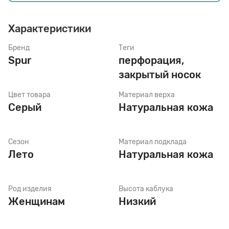
Характеристики
Стельки
Бренд
Теги
Spur
перфорация,
Шнурки
закрытый носок
Цвет товара
Материал верха
Щетки
Серый
Натуральная кожа
Сезон
Материал подклада
Лето
Натуральная кожа
Род изделия
Высота каблука
Женщинам
Низкий