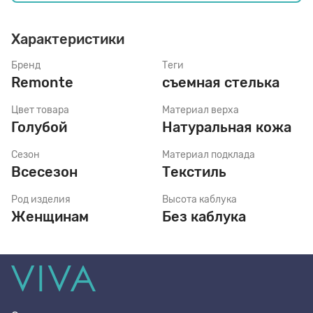
Характеристики
Стельки
Бренд
Теги
Remonte
съемная стелька
Шнурки
Цвет товара
Материал верха
Голубой
Натуральная кожа
Щетки
Сезон
Материал подклада
Всесезон
Текстиль
Род изделия
Высота каблука
Женщинам
Без каблука