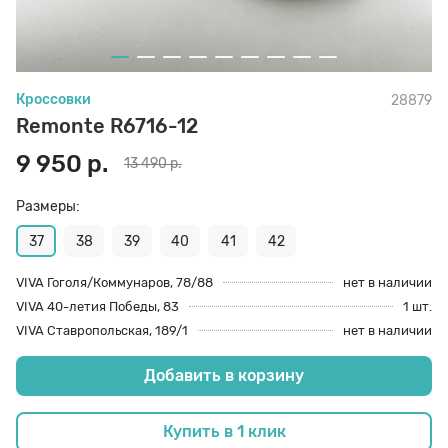
70 den
Подпяточники
Кроссовки
28879
8 den
Полустельки
Remonte R6716-12
9 950 р.
13 490 р.
Пропитка
Размеры:
Пяткоудерживатели
37
38
39
40
41
42
VIVA Гоголя/Коммунаров, 78/88
нет в наличии
VIVA 40-летия Победы, 83
1 шт.
Растяжитель и Очиститель
VIVA Ставропольская, 189/1
нет в наличии
Добавить в корзину
Рожки
Купить в 1 клик
Салфетки