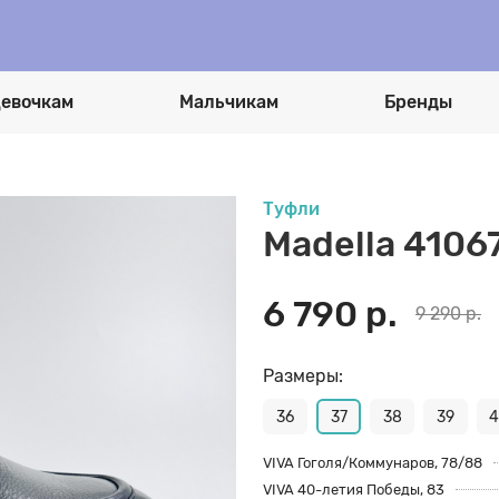
я обувь
евочкам
Мальчикам
Бренды
рные стельки
100
 Летняя обувь
: девочкам
Зимняя обувь
Зимняя обувь
Туфли
Madella 4106
esta
тельки размер
120
 Деми Туфли
: женские тапочки
Летняя обувь
летняя обувь
6 790 р.
стельки размер
150
м Демисезон
е: мальчикам
 Пляжная обувь
 Пляжная обувь
9 290 р.
Размеры:
льки
180
 Зимняя обувь
: мужские тапочки
Спортивная обувь
Спортивная обувь
36
37
38
39
4
45
 Пляжная обувь
 Деми Туфли
 Деми Туфли
VIVA Гоголя/Коммунаров, 78/88
VIVA 40-летия Победы, 83