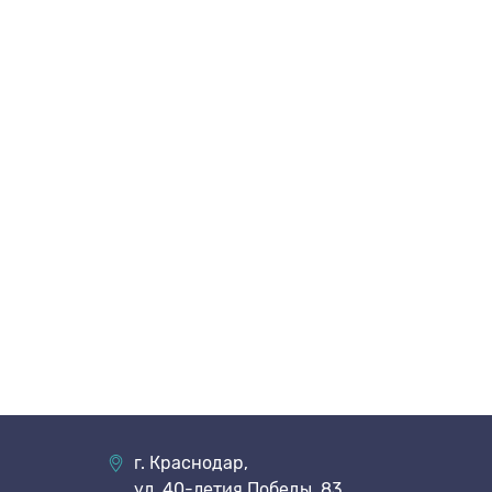
г. Краснодар,
ул. 40-летия Победы, 83