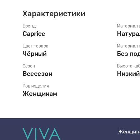
Характеристики
Стельки
Мальчика
Бренд
Материал 
Caprice
Натура
Шнурки
Мальчика
Цвет товара
Материал 
Чёрный
Без по
Щетки
Сезон
Высота ка
Всесезон
Низкий
Род изделия
Женщинам
Женщин