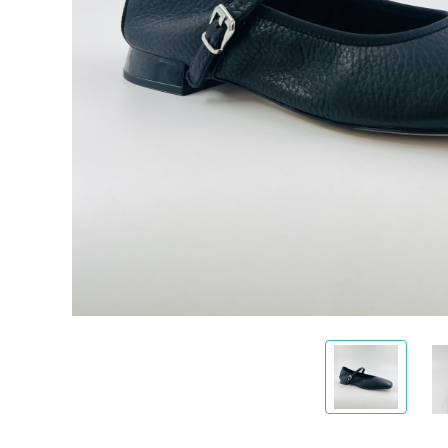
70 den
Подпяточники
playa
nero
Шнурки 
Девочкам
Женский
Мужской
8 den
Полустельки
rosa anti
platino
Шнурки 
Девочкам
Женский
Мужской
Пропитка
playa
Шнурки 
Мальчик
Пяткоудерживатели
Шнурки-
Мальчик
Растяжитель и Очиститель
Мальчика
Рожки
Мальчика
Салфетки
Мальчика