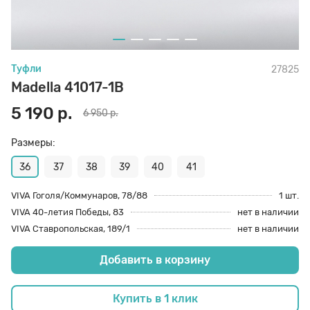
70 den
Подпяточники
Туфли
27825
8 den
Полустельки
Madella 41017-1B
5 190 р.
6 950 р.
Пропитка
Размеры:
Пяткоудерживатели
36
37
38
39
40
41
VIVA Гоголя/Коммунаров, 78/88
1 шт.
VIVA 40-летия Победы, 83
нет в наличии
Растяжитель и Очиститель
VIVA Ставропольская, 189/1
нет в наличии
Добавить в корзину
Рожки
Купить в 1 клик
Салфетки