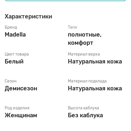
Характеристики
Стельки
Бренд
Теги
Madella
полнотные,
Шнурки
комфорт
Цвет товара
Материал верха
Щетки
Белый
Натуральная кожа
Сезон
Материал подклада
Демисезон
Натуральная кожа
Род изделия
Высота каблука
Женщинам
Без каблука