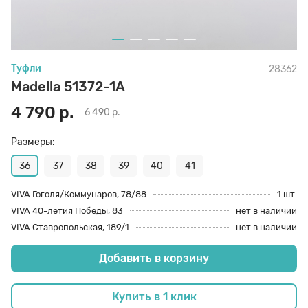
70 den
Подпяточники
Туфли
28362
8 den
Полустельки
Madella 51372-1A
4 790 р.
6 490 р.
Пропитка
Размеры:
Пяткоудерживатели
36
37
38
39
40
41
VIVA Гоголя/Коммунаров, 78/88
1 шт.
VIVA 40-летия Победы, 83
нет в наличии
Растяжитель и Очиститель
VIVA Ставропольская, 189/1
нет в наличии
Добавить в корзину
Рожки
Купить в 1 клик
Салфетки