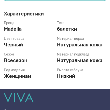
Характеристики
Стельки
Бренд
Теги
Madella
балетки
Шнурки
Цвет товара
Материал верха
Чёрный
Натуральная кожа
Щетки
Сезон
Материал подклада
Всесезон
Натуральная кожа
Род изделия
Высота каблука
Женщинам
Низкий