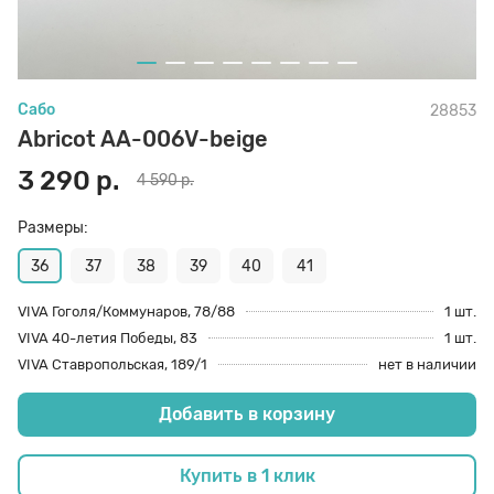
70 den
Подпяточники
Сабо
28853
8 den
Полустельки
Abricot AA-006V-beige
3 290 р.
4 590 р.
Пропитка
Размеры:
Пяткоудерживатели
36
37
38
39
40
41
VIVA Гоголя/Коммунаров, 78/88
1 шт.
VIVA 40-летия Победы, 83
1 шт.
Растяжитель и Очиститель
VIVA Ставропольская, 189/1
нет в наличии
Добавить в корзину
Рожки
Купить в 1 клик
Салфетки