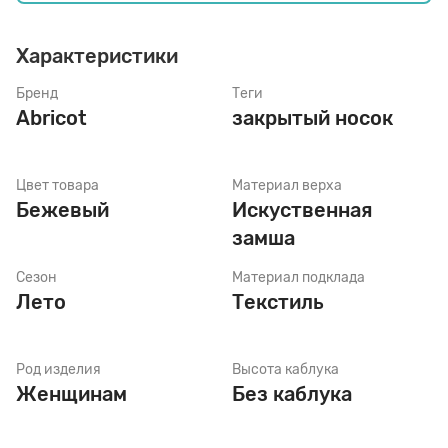
Характеристики
Стельки
Бренд
Теги
Abricot
закрытый носок
Шнурки
Цвет товара
Материал верха
Щетки
Бежевый
Искуственная
замша
Сезон
Материал подклада
Лето
Текстиль
Род изделия
Высота каблука
Женщинам
Без каблука