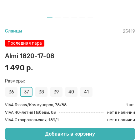
70 den
Подпяточники
Сланцы
25419
8 den
Полустельки
Последняя пара
Пропитка
Almi 1820-17-08
1 490 р.
Пяткоудерживатели
Размеры:
36
37
38
39
40
41
Растяжитель и Очиститель
VIVA Гоголя/Коммунаров, 78/88
1 шт.
VIVA 40-летия Победы, 83
нет в наличии
Рожки
VIVA Ставропольская, 189/1
нет в наличии
Добавить в корзину
Салфетки