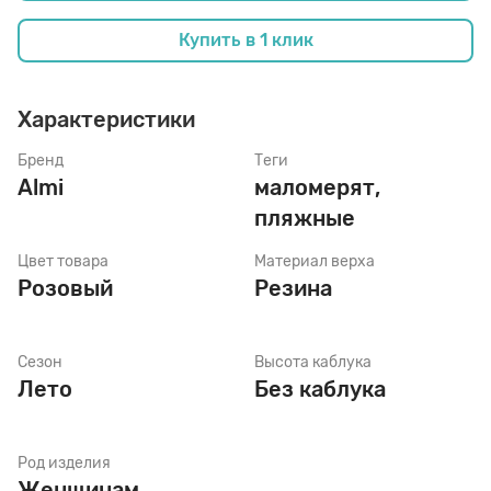
Купить в 1 клик
Стельки
Характеристики
Шнурки
Бренд
Теги
Almi
маломерят,
пляжные
Щетки
Цвет товара
Материал верха
Розовый
Резина
Сезон
Высота каблука
Лето
Без каблука
Род изделия
Женщинам