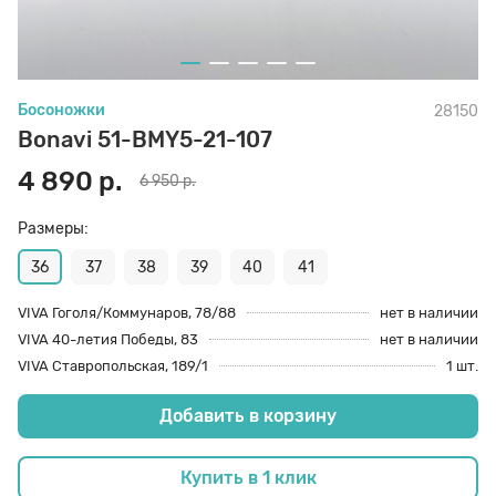
70 den
Подпяточники
Босоножки
28150
8 den
Полустельки
Bonavi 51-BMY5-21-107
4 890 р.
6 950 р.
Пропитка
Размеры:
Пяткоудерживатели
36
37
38
39
40
41
VIVA Гоголя/Коммунаров, 78/88
нет в наличии
VIVA 40-летия Победы, 83
нет в наличии
Растяжитель и Очиститель
VIVA Ставропольская, 189/1
1 шт.
Добавить в корзину
Рожки
Купить в 1 клик
Салфетки