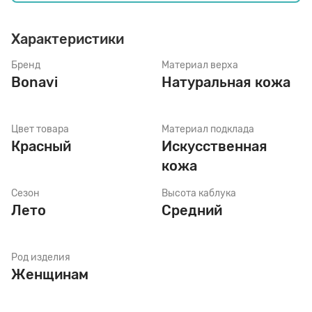
Характеристики
Стельки
Бренд
Материал верха
Bonavi
Натуральная кожа
Шнурки
Цвет товара
Материал подклада
Щетки
Красный
Искусственная
кожа
Сезон
Высота каблука
Лето
Средний
Род изделия
Женщинам