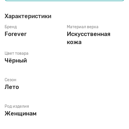
Характеристики
Стельки
Бренд
Материал верха
Forever
Искусственная
Шнурки
кожа
Цвет товара
Щетки
Чёрный
Сезон
Лето
Род изделия
Женщинам