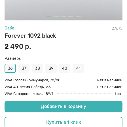
70 den
Подпяточники
Сабо
27675
8 den
Полустельки
Forever 1092 black
2 490 р.
Пропитка
Размеры:
Пяткоудерживатели
36
37
38
39
40
41
VIVA Гоголя/Коммунаров, 78/88
нет в наличии
VIVA 40-летия Победы, 83
нет в наличии
Растяжитель и Очиститель
VIVA Ставропольская, 189/1
1 шт.
Добавить в корзину
Рожки
Купить в 1 клик
Салфетки