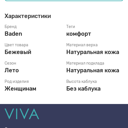
Характеристики
Стельки
Бренд
Теги
Baden
комфорт
Шнурки
Цвет товара
Материал верха
Бежевый
Натуральная кожа
Щетки
Сезон
Материал подклада
Лето
Натуральная кожа
Род изделия
Высота каблука
Женщинам
Без каблука