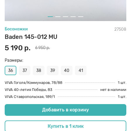
70 den
Подпяточники
Босоножки
27508
8 den
Полустельки
Baden 145-012 MU
5 190 р.
6 950 р.
Пропитка
Размеры:
Пяткоудерживатели
36
37
38
39
40
41
VIVA Гоголя/Коммунаров, 78/88
1 шт.
VIVA 40-летия Победы, 83
нет в наличии
Растяжитель и Очиститель
VIVA Ставропольская, 189/1
1 шт.
Добавить в корзину
Рожки
Купить в 1 клик
Салфетки