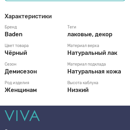
Характеристики
Стельки
Бренд
Теги
Baden
лаковые, декор
Шнурки
Цвет товара
Материал верха
Чёрный
Натуральный лак
Щетки
Сезон
Материал подклада
Демисезон
Натуральная кожа
Род изделия
Высота каблука
Женщинам
Низкий