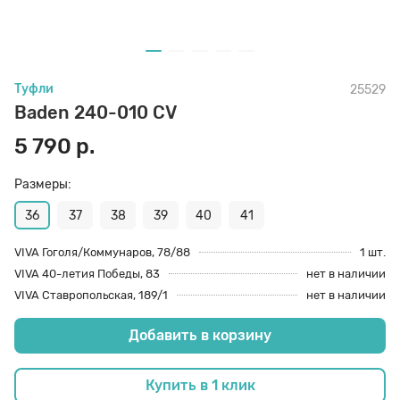
70 den
Подпяточники
Туфли
25529
8 den
Полустельки
Baden 240-010 CV
5 790 р.
Пропитка
Размеры:
Пяткоудерживатели
36
37
38
39
40
41
VIVA Гоголя/Коммунаров, 78/88
1 шт.
VIVA 40-летия Победы, 83
нет в наличии
Растяжитель и Очиститель
VIVA Ставропольская, 189/1
нет в наличии
Добавить в корзину
Рожки
Купить в 1 клик
Салфетки