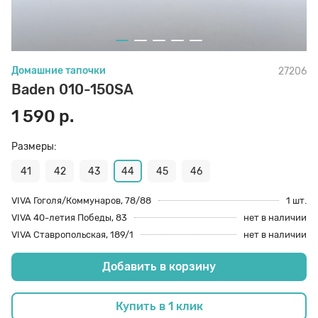
70 den
Подпяточники
Домашние тапочки
27206
8 den
Полустельки
Baden 010-150SA
1 590 р.
Пропитка
Размеры:
Пяткоудерживатели
41
42
43
44
45
46
VIVA Гоголя/Коммунаров, 78/88
1 шт.
VIVA 40-летия Победы, 83
нет в наличии
Растяжитель и Очиститель
VIVA Ставропольская, 189/1
нет в наличии
Добавить в корзину
Рожки
Купить в 1 клик
Салфетки