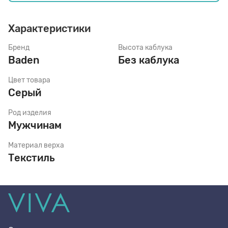
Характеристики
Стельки
Бренд
Высота каблука
Baden
Без каблука
Шнурки
Цвет товара
Серый
Щетки
Род изделия
Мужчинам
Материал верха
Текстиль