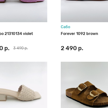
Сабо
po 21310134 violet
Forever 1092 brown
0 р.
2 490 р.
3 490 р.