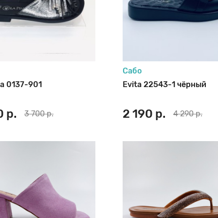
м Спортивная обувь
м Школьная обувь
Сабо
ta 0137-901
Evita 22543-1 чёрный
0 р.
2 190 р.
3 700 р.
4 290 р.