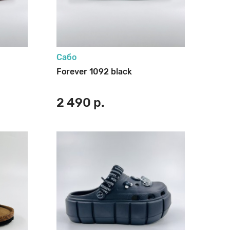
Сабо
Forever 1092 black
2 490 р.