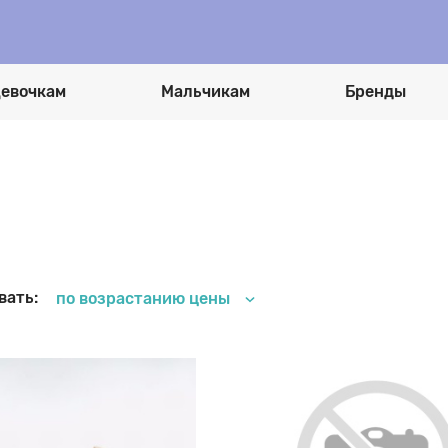
я обувь
евочкам
Мальчикам
Бренды
рные стельки
100
 Летняя обувь
: девочкам
Зимняя обувь
Зимняя обувь
esta
тельки размер
120
 Деми Туфли
: женские тапочки
Летняя обувь
летняя обувь
стельки размер
150
м Демисезон
е: мальчикам
 Пляжная обувь
 Пляжная обувь
вать:
по возрастанию цены
льки
180
 Зимняя обувь
: мужские тапочки
Спортивная обувь
Спортивная обувь
45
 Пляжная обувь
 Деми Туфли
 Деми Туфли