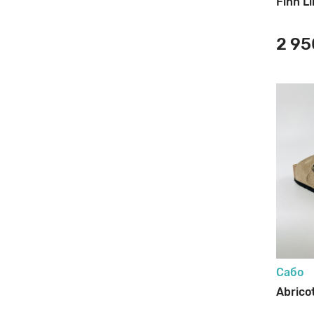
Finn L
2 95
Сабо
Abrico