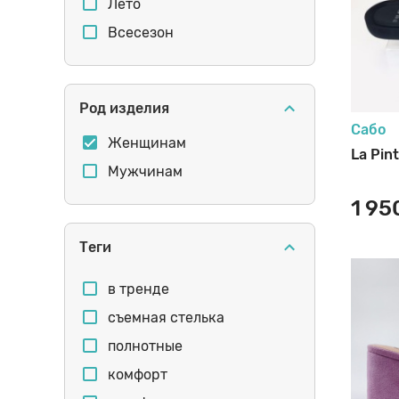
серебристый
Лето
Всесезон
Стельки
Мальчика
Род изделия
Шнурки
Мальчика
Сабо
Женщинам
La Pin
Мужчинам
Щетки
1 95
Теги
в тренде
съемная стелька
полнотные
комфорт