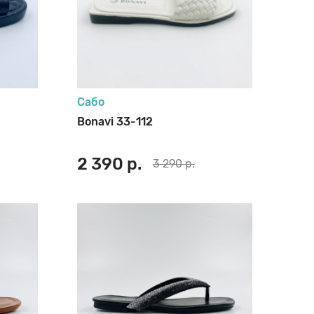
Сабо
Bonavi 33-112
2 390 р.
3 290 р.