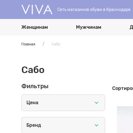
Назад
Назад
Назад
Назад
Назад
Назад
Назад
Назад
Назад
Назад
Назад
Назад
Назад
Назад
Назад
Назад
Назад
Назад
Назад
Назад
Сеть магазинов обуви в Краснодаре
Зонты
Кож.аксессуары
Колготки
Косметика
Обувь
Сумки
Трикотаж
100 den
160 den
20 den
40 den
60 den
70 den
8 den
Стельки
Шнурки
ДЕТИ
Домашня
ЖЕН
МУЖ
Женщинам
Мужчинам
Д
Женские зонты
Ключница женская
100 den
Аэрозоль-краска
ДЕТИ
Женские рюкзаки
Набор носков
nero
nero
blu
caramello
avorio
mosto
playa
Безразме
Шнурки 
Девочкам
Домашнее
Женская 
Мужская 
Главная
Сабо
Женские трости
Ключница мужская
160 den
Воск и крем в банке
Домашняя обувь
Женские сумки
verde for
caramello
daino
viola
Зимние с
Шнурки 
Девочкам
Домашнее
Женская 
Мужская 
Сабо
Мужские зонты
Портмоне женское
20 den
Губка
ЖЕН
Мужские рюкзаки
daino
fumo
Кожаные 
Шнурки 
Девочка
Домашне
Женская
Мужская
Фильтры
Сортиро
Цена
Мужские трости
Портмоне мужское
40 den
Дезодорант
МУЖ
Мужские сумки
mosto
lola
Орто сте
Шнурки 
Девочкам
Домашнее
Женская 
Мужская 
Портмоне+Док мужское
60 den
Крем-краска
Пляжная обувь
nero
natural
Шнурки 
Девочкам
Женские
Мужские
Бренд