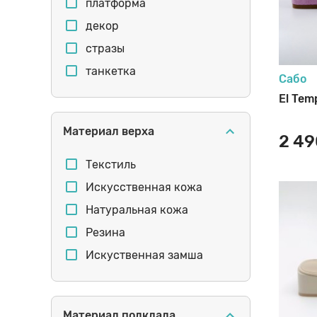
платформа
декор
стразы
танкетка
Сабо
перфорация
El Tem
большие размеры
Материал верха
2 49
открытый носок
закрытый носок
Текстиль
мюли
Искусственная кожа
сверкающие
Натуральная кожа
массажная стелька
Резина
гибкая подошва
Искуственная замша
липучка
ортопедия
Материал подклада