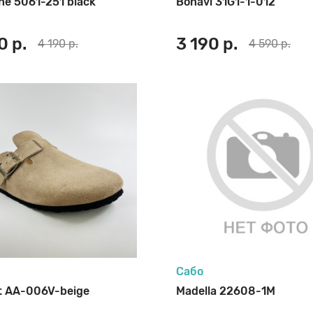
ine 5061-251 black
Bonavi 31G1-1-012
0 р.
3 190 р.
4 190 р.
4 590 р.
Сабо
t AA-006V-beige
Madella 22608-1M