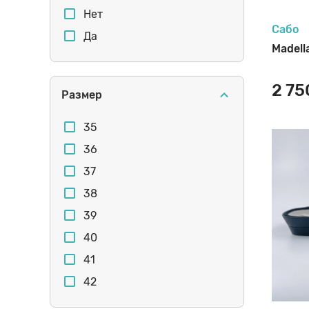
Нет
Сабо
Да
Madell
2 75
Размер
35
36
37
38
39
40
41
42
43