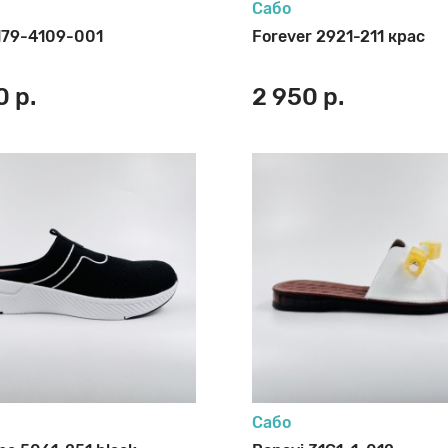
Сабо
179-4109-001
Forever 2921-211 крас
0 р.
2 950 р.
Сабо