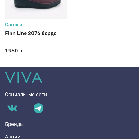
70 den
Подпяточники
Сапоги
8 den
Полустельки
Finn Line 2076 бордо
1 950 р.
Пропитка
Пяткоудерживатели
Социальные сети:
Растяжитель и Очиститель
Рожки
Бренды
Акции
Салфетки