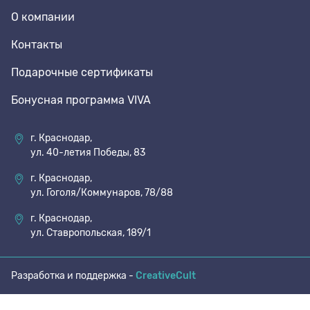
О компании
70 den
Подпяточники
Контакты
Подарочные сертификаты
8 den
Полустельки
Бонусная программа VIVA
Пропитка
г. Краснодар,
ул. 40-летия Победы, 83
Пяткоудерживатели
г. Краснодар,
ул. Гоголя/Коммунаров, 78/88
Растяжитель и Очиститель
г. Краснодар,
ул. Ставропольская, 189/1
Рожки
Разработка и поддержка -
CreativeCult
Салфетки