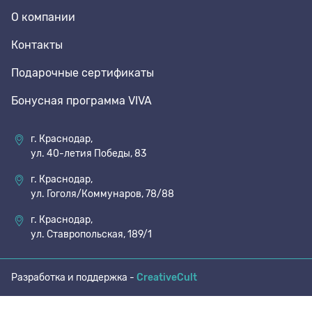
О компании
70 den
Подпяточники
Контакты
Подарочные сертификаты
8 den
Полустельки
Бонусная программа VIVA
Пропитка
г. Краснодар,
ул. 40-летия Победы, 83
Пяткоудерживатели
г. Краснодар,
ул. Гоголя/Коммунаров, 78/88
Растяжитель и Очиститель
г. Краснодар,
ул. Ставропольская, 189/1
Рожки
Разработка и поддержка -
CreativeCult
Салфетки