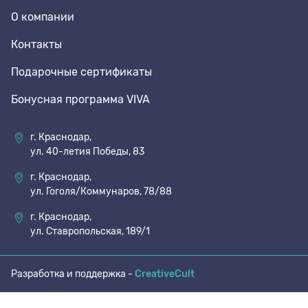
О компании
70 den
Подпяточники
Контакты
Подарочные сертификаты
8 den
Полустельки
Бонусная программа VIVA
Пропитка
г. Краснодар,
ул. 40-летия Победы, 83
Пяткоудерживатели
г. Краснодар,
ул. Гоголя/Коммунаров, 78/88
Растяжитель и Очиститель
г. Краснодар,
ул. Ставропольская, 189/1
Рожки
Разработка и поддержка -
CreativeCult
Салфетки