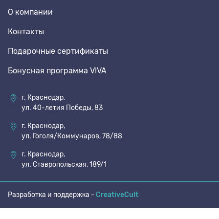
О компании
70 den
Подпяточники
Контакты
Подарочные сертификаты
8 den
Полустельки
Бонусная программа VIVA
Пропитка
г. Краснодар,
ул. 40-летия Победы, 83
Пяткоудерживатели
г. Краснодар,
ул. Гоголя/Коммунаров, 78/88
Растяжитель и Очиститель
г. Краснодар,
ул. Ставропольская, 189/1
Рожки
Разработка и поддержка -
CreativeCult
Салфетки